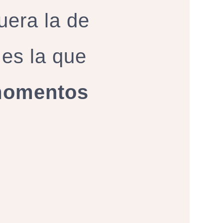
uera la de
 es la que
 momentos