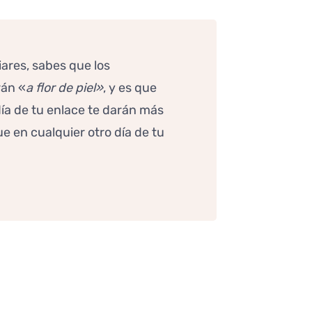
iares, sabes que los
rán «
a flor de piel»
, y es que
día de tu enlace te darán más
e en cualquier otro día de tu