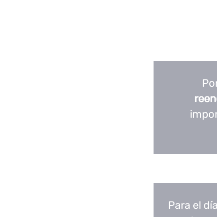
Po
reen
impor
Para el d