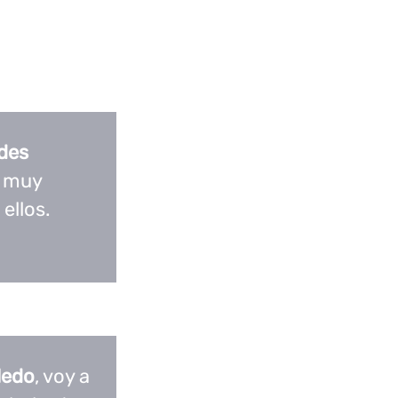
des
á muy
ellos.
ledo
, voy a