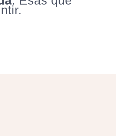
da
. Esas que
tir.