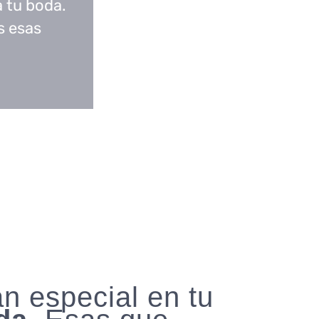
a tu boda.
s esas
an especial en tu