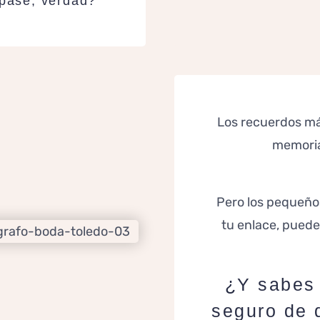
 pase, verdad?
Los recuerdos má
memoria
Pero los pequeños
tu enlace, puede
¿Y sabes 
seguro de 