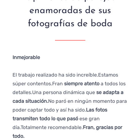
enamoradas de sus
fotografías de boda
Inmejorable
¡Much
El trabajo realizado ha sido increíble.Estamos
Todo 
súper contentos.Fran
siempre atento
a todos los
conta
detalles.Una persona dinámica que
se adapta a
reuni
cada situación.
No paró en ningún momento para
nuest
poder captar todo y así ha sido.
Las fotos
supu
transmiten todo lo que pasó
ese gran
profe
día.Totalmente recomendable.
Fran, gracias por
nuest
todo.
Maria