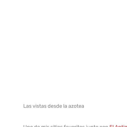
Las vistas desde la azotea
Uno de mis sitios favoritos junto con
El Anti