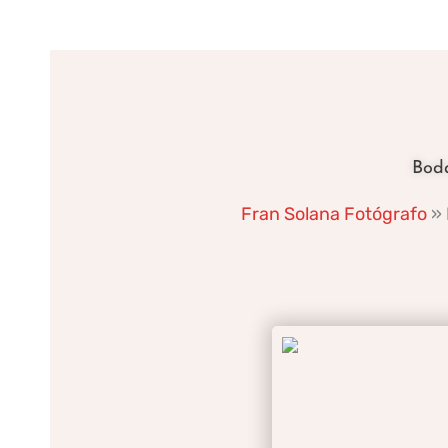
Ir
al
contenido
Boda
Fran Solana Fotógrafo
»