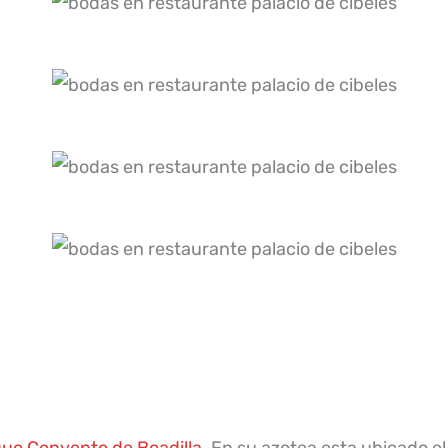
guo Convento de Boadilla
. En su azotea esta ubicado e