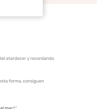
z del atardecer y recordando
 esta forma, consiguen
al mar
?”