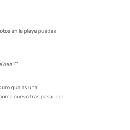
fotos
en la playa
puedes
al mar
?”
eguro que es una
á como nuevo tras pasar por