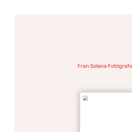
Ir
al
contenido
Fran Solana Fotógraf