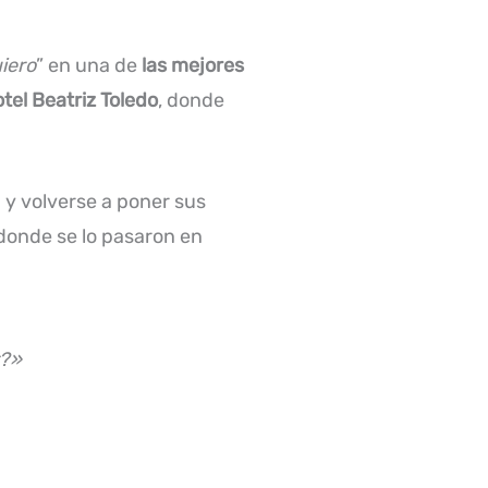
uiero
” en una de
las mejores
tel Beatriz Toledo
, donde
a y volverse a poner sus
onde se lo pasaron en
r?»