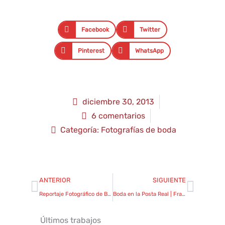
Facebook
Twitter
Pinterest
WhatsApp
diciembre 30, 2013
6 comentarios
Categoría:
Fotografías de boda
Ant
Sigui
ANTERIOR
SIGUIENTE
Reportaje Fotográfico de Boda Gratis: Sorteo 2013
Boda en la Posta Real | Fran solana fotógrafo de bodas
Últimos trabajos