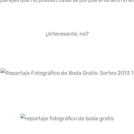
arejas que no pueden casarse porque el dinero no les 
¿Interesante, no?