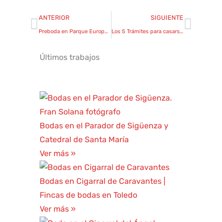
Ant
Sigui
ANTERIOR
SIGUIENTE
Preboda en Parque Europa de Torrejón de Ardoz | Fran Solana
Los 5 Trámites para casarse por la iglesia en España
Últimos trabajos
Bodas en el Parador de Sigüenza y
Catedral de Santa María
Ver más »
Bodas en Cigarral de Caravantes |
Fincas de bodas en Toledo
Ver más »