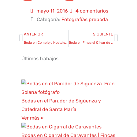
mayo 11, 2016
4 comentarios
Categoría:
Fotografías preboda
Ant
Sigui
ANTERIOR
SIGUIENTE
Boda en Complejo Hostelero Hermanos Alameda Grande
Boda en Finca el Olivar de Alcalá de Henares
Últimos trabajos
Bodas en el Parador de Sigüenza y
Catedral de Santa María
Ver más »
Bodas en Cigarral de Caravantes | Fincas