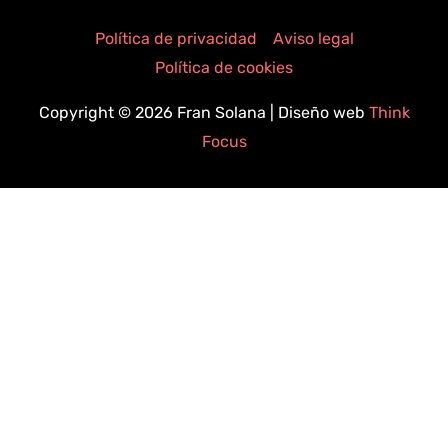
e
t
e
b
a
Política de privacidad
l
Aviso legal
o
g
o
Política de cookies
o
r
p
Copyright © 2026
Fran Solana
| Diseño web
Think
k
a
e
-
m
Focus
f