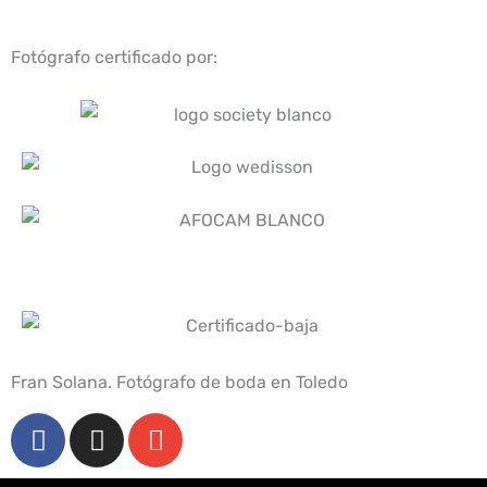
Fotógrafo certificado por:
Fran Solana. Fotógrafo de boda en Toledo
F
I
E
a
n
n
c
s
v