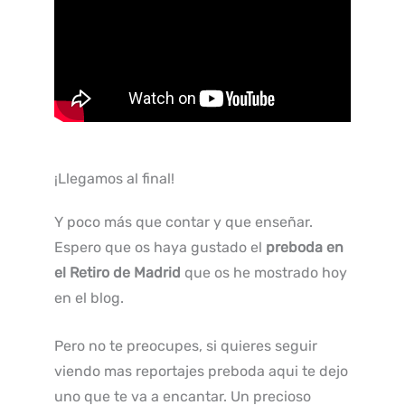
¡Llegamos al final!
Y poco más que contar y que enseñar.
Espero que os haya gustado el
preboda en
el Retiro de Madrid
que os he mostrado hoy
en el blog.
Pero no te preocupes, si quieres seguir
viendo mas reportajes preboda aqui te dejo
uno que te va a encantar. Un precioso