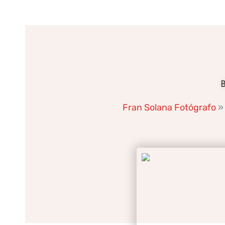
Ir
al
contenido
B
Fran Solana Fotógrafo